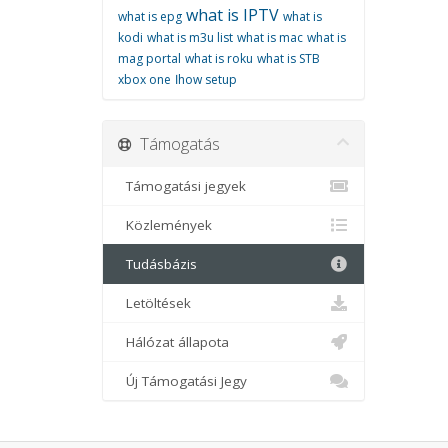
what is IPTV
what is epg
what is
kodi
what is m3u list
what is mac
what is
mag portal
what is roku
what is STB
xbox one
اhow setup
Támogatás
Támogatási jegyek
Közlemények
Tudásbázis
Letöltések
Hálózat állapota
Új Támogatási Jegy