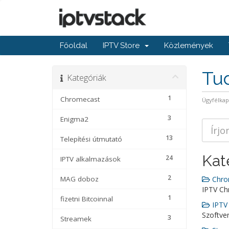
Főoldal
IPTV Store
Közlemények
Tu
Kategóriák
1
Chromecast
Ügyfélka
3
Enigma2
13
Telepítési útmutató
Kat
24
IPTV alkalmazások
2
MAG doboz
Chrom
IPTV C
1
fizetni Bitcoinnal
IPTV 
Szoftve
3
Streamek