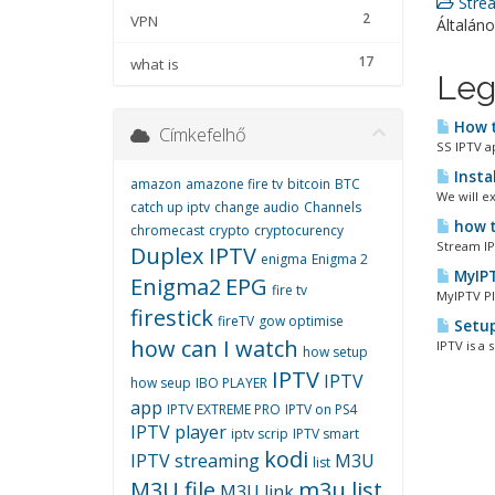
Strea
2
VPN
Általán
17
what is
Leg
How t
Címkefelhő
SS IPTV a
Insta
amazon
amazone fire tv
bitcoin
BTC
We will e
catch up iptv
change audio
Channels
how t
chromecast
crypto
cryptocurency
Stream IP
Duplex IPTV
enigma
Enigma 2
MyIPT
Enigma2
EPG
fire tv
MyIPTV Pl
firestick
fireTV
gow optimise
Setup
how can I watch
IPTV is a 
how setup
IPTV
IPTV
how seup
IBO PLAYER
app
IPTV EXTREME PRO
IPTV on PS4
IPTV player
iptv scrip
IPTV smart
kodi
IPTV streaming
M3U
list
M3U file
m3u list
M3U link