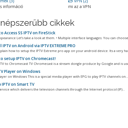
mek (3)
VPN (2)
os információ
mi az a VPN
népszerűbb cikkek
o Access SS IPTV on FireStick
ppearance Let’s take a look at them. • Multiple interface languages: You can choose.
ll IPTV on Android via IPTV EXTREME PRO
xplain how to setup the IPTV Extreme pro app on your android device. Its a very ha
o setup IPTV on Chromecast!
TV to Chromecast TV Chromecast is a stream dongle produce by Google and is use 
V Player on Windows
ayer on Windows This is a special media player with EPG to play IPTV channels on..
 IPTV on Smart TV
service which delivers the television channels through the Internet protocol (IP)...