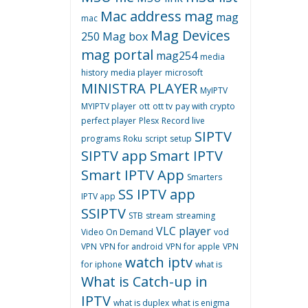
Mac address
mag
mag
mac
Mag Devices
250
Mag box
mag portal
mag254
media
history
media player
microsoft
MINISTRA PLAYER
MyIPTV
MYIPTV player
ott
ott tv
pay with crypto
perfect player
Plesx
Record live
SIPTV
programs
Roku
script
setup
SIPTV app
Smart IPTV
Smart IPTV App
Smarters
SS IPTV app
IPTV app
SSIPTV
STB
stream
streaming
VLC player
Video On Demand
vod
VPN
VPN for android
VPN for apple
VPN
watch iptv
for iphone
what is
What is Catch-up in
IPTV
what is duplex
what is enigma