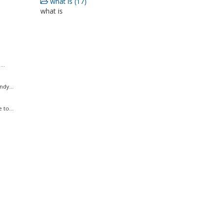
what is (17)
what is
..
ndy...
to...
.