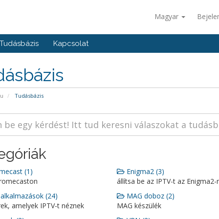
Magyar
Bejele
Tudásbázis
Kapcsolat
dásbázis
pu
Tudásbázis
egóriák
ecast (1)
Enigma2 (3)
hromecaston
állítsa be az IPTV-t az Enigma2-
alkalmazások (24)
MAG doboz (2)
rek, amelyek IPTV-t néznek
MAG készülék