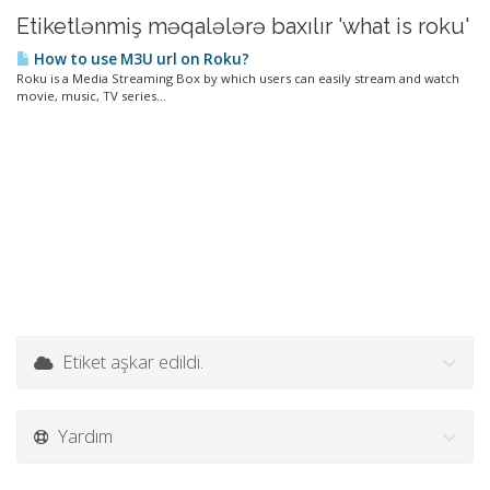
Etiketlənmiş məqalələrə baxılır 'what is roku'
How to use M3U url on Roku?
Roku is a Media Streaming Box by which users can easily stream and watch
movie, music, TV series...
Etiket aşkar edildi.
Yardım