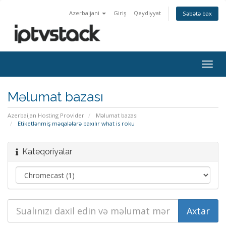
Azerbaijani
Giriş
Qeydiyyat
Səbətə bax
Naviq
keçid
Məlumat bazası
Azerbaijan Hosting Provider
Məlumat bazası
Etiketlənmiş məqalələrə baxılır what is roku
Kateqoriyalar