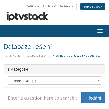
Čeština
Přihlášení
Registrace
Zobrazit košík
Togg
navig
Databáze řešení
Portal Home
Databáze řešení
Viewing articles tagged Mac address
Kategorie