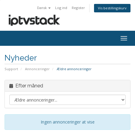
Dansk
Log ind
Register
Vis bestillingskurv
Togg
navig
Nyheder
Support
Annonceringer
Ældre annonceringer
Efter måned
Ingen annonceringer at vise